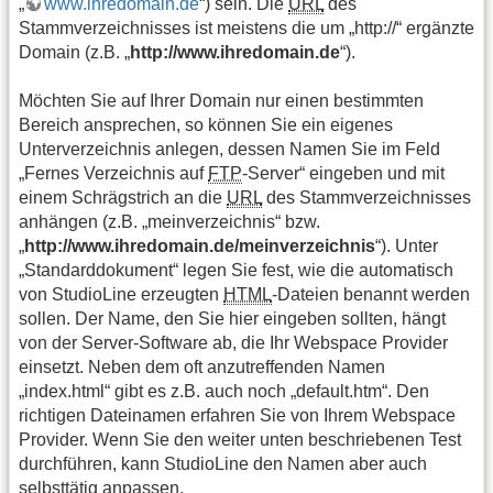
„
www.ihredomain.de
“) sein. Die
URL
des
Stammverzeichnisses ist meistens die um „http://“ ergänzte
Domain (z.B. „
http://www.ihredomain.de
“).
Möchten Sie auf Ihrer Domain nur einen bestimmten
Bereich ansprechen, so können Sie ein eigenes
Unterverzeichnis anlegen, dessen Namen Sie im Feld
„Fernes Verzeichnis auf
FTP
-Server“ eingeben und mit
einem Schrägstrich an die
URL
des Stammverzeichnisses
anhängen (z.B. „meinverzeichnis“ bzw.
„
http://www.ihredomain.de/meinverzeichnis
“). Unter
„Standarddokument“ legen Sie fest, wie die automatisch
von StudioLine erzeugten
HTML
-Dateien benannt werden
sollen. Der Name, den Sie hier eingeben sollten, hängt
von der Server-Software ab, die Ihr Webspace Provider
einsetzt. Neben dem oft anzutreffenden Namen
„index.html“ gibt es z.B. auch noch „default.htm“. Den
richtigen Dateinamen erfahren Sie von Ihrem Webspace
Provider. Wenn Sie den weiter unten beschriebenen Test
durchführen, kann StudioLine den Namen aber auch
selbsttätig anpassen.