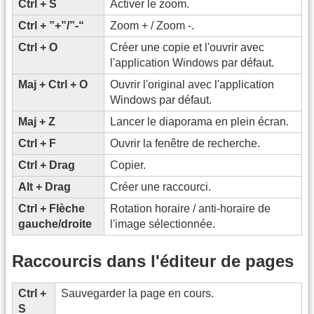
Ctrl + S
Activer le zoom.
Ctrl + ”+”/”-“
Zoom + / Zoom -.
Ctrl + O
Créer une copie et l'ouvrir avec
l'application Windows par défaut.
Maj + Ctrl + O
Ouvrir l'original avec l'application
Windows par défaut.
Maj + Z
Lancer le diaporama en plein écran.
Ctrl + F
Ouvrir la fenêtre de recherche.
Ctrl + Drag
Copier.
Alt + Drag
Créer une raccourci.
Ctrl + Flèche
Rotation horaire / anti-horaire de
gauche/droite
l'image sélectionnée.
Raccourcis dans l'éditeur de pages
Ctrl +
Sauvegarder la page en cours.
S