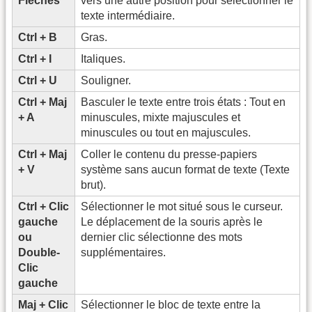
Flèches
vers une autre position pour sélectionner le
texte intermédiaire.
Ctrl + B
Gras.
Ctrl + I
Italiques.
Ctrl + U
Souligner.
Ctrl + Maj
Basculer le texte entre trois états : Tout en
+ A
minuscules, mixte majuscules et
minuscules ou tout en majuscules.
Ctrl + Maj
Coller le contenu du presse-papiers
+ V
système sans aucun format de texte (Texte
brut).
Ctrl + Clic
Sélectionner le mot situé sous le curseur.
gauche
Le déplacement de la souris après le
ou
dernier clic sélectionne des mots
Double-
supplémentaires.
Clic
gauche
Maj + Clic
Sélectionner le bloc de texte entre la