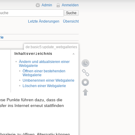
Admin
Anmelden
Suche
Letzte Änderungen
Übersicht
rie
de:basic5:update_webgalleries
Inhaltsverzeichnis
Ändern und aktualisieren einer
Webgalerie
Öffnen einer bestehenden
Webgalerie
Umbenennen einer Webgalerie
Löschen einer Webgalerie
iese Punkte führen dazu, dass die
er ins Internet erneut stattfinden
bgalerie zu öffnen. Alternativ können