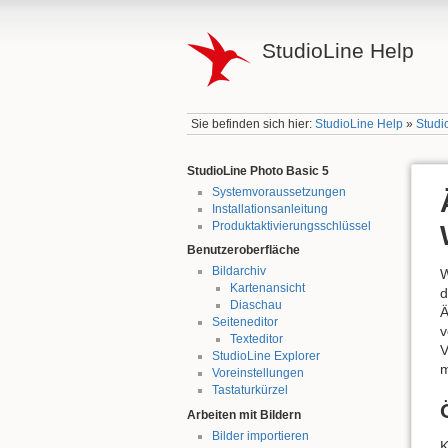
StudioLine Help
Sie befinden sich hier:
StudioLine Help
»
Studi
StudioLine Photo Basic 5
Systemvoraussetzungen
Installationsanleitung
Produktaktivierungsschlüssel
Benutzeroberfläche
Bildarchiv
Kartenansicht
d
Diaschau
Ä
Seiteneditor
v
Texteditor
V
StudioLine Explorer
m
Voreinstellungen
Tastaturkürzel
Arbeiten mit Bildern
Bilder importieren
K