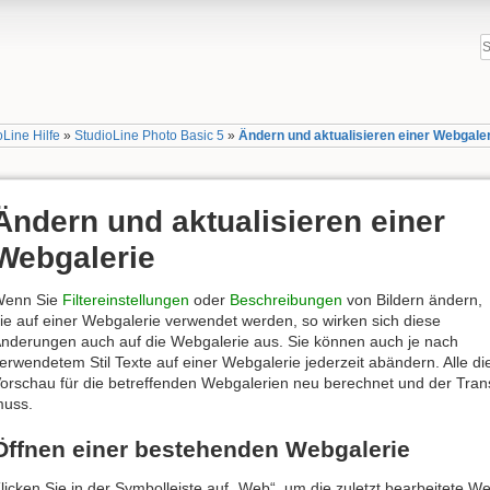
oLine Hilfe
»
StudioLine Photo Basic 5
»
Ändern und aktualisieren einer Webgale
Ändern und aktualisieren einer
Webgalerie
Wenn Sie
Filtereinstellungen
oder
Beschreibungen
von Bildern ändern,
ie auf einer Webgalerie verwendet werden, so wirken sich diese
nderungen auch auf die Webgalerie aus. Sie können auch je nach
erwendetem Stil Texte auf einer Webgalerie jederzeit abändern. Alle d
orschau für die betreffenden Webgalerien neu berechnet und der Transf
uss.
Öffnen einer bestehenden Webgalerie
licken Sie in der Symbolleiste auf „Web“, um die zuletzt bearbeitete We