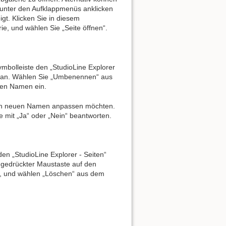
e unter den Aufklappmenüs anklicken
gt. Klicken Sie in diesem
e, und wählen Sie „Seite öffnen“.
Nach oben
bolleiste den „StudioLine Explorer
te an. Wählen Sie „Umbenennen“ aus
en Namen ein.
en neuen Namen anpassen möchten.
Links hierher
 mit „Ja“ oder „Nein“ beantworten.
Ältere Versionen
en „StudioLine Explorer - Seiten“
t gedrückter Maustaste auf den
 an, und wählen „Löschen“ aus dem