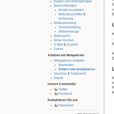
Kopien und Verknüpfungen
S
Beschreibungen
u
Inhalte bearbeiten
E
Bildunterschriften
&
Sortierung
Bildbearbeitung
Vorverarbeitung
Bildwerkzeuge
W
Bildersuche
-
Bilder löschen
d
E-Mail
&
Drucken
Export
A
Arbeiten mit Webgalerien
E
Webgalerien erstellen
Bearbeiten
Ändern und aktualisieren
Vorschau
&
Publizieren
W
Export
ö
Unsere Community
P
Twitter
K
Facebook
Kontaktieren Sie uns
Impressum