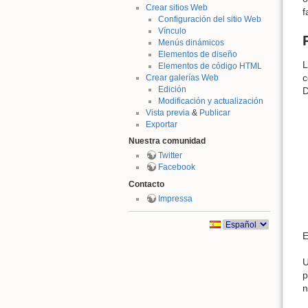
Crear sitios Web
f
Configuración del sitio Web
Vínculo
Menús dinámicos
Elementos de diseño
L
Elementos de código HTML
c
Crear galerías Web
Edición
Modificación y actualización
Vista previa
&
Publicar
Exportar
Nuestra comunidad
Twitter
Facebook
Contacto
Impressa
E
U
p
n