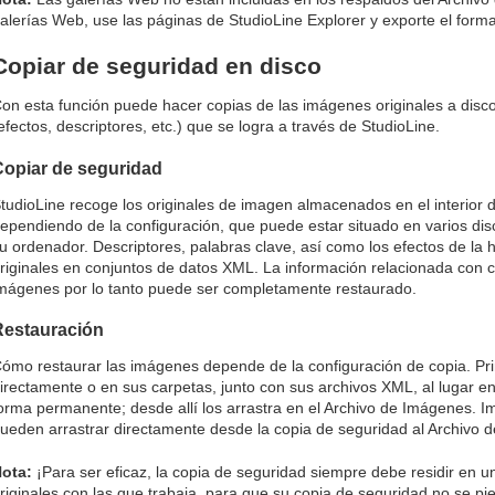
alerías Web, use las páginas de StudioLine Explorer y exporte el form
Copiar de seguridad en disco
on esta función puede hacer copias de las imágenes originales a disco
efectos, descriptores, etc.) que se logra a través de StudioLine.
Copiar de seguridad
tudioLine recoge los originales de imagen almacenados en el interior 
ependiendo de la configuración, que puede estar situado en varios disc
u ordenador. Descriptores, palabras clave, así como los efectos de la
riginales en conjuntos de datos XML. La información relacionada con 
mágenes por lo tanto puede ser completamente restaurado.
Restauración
ómo restaurar las imágenes depende de la configuración de copia. Pr
irectamente o en sus carpetas, junto con sus archivos XML, al lugar en
orma permanente; desde allí los arrastra en el Archivo de Imágenes.
ueden arrastrar directamente desde la copia de seguridad al Archivo 
ota:
¡Para ser eficaz, la copia de seguridad siempre debe residir en un
riginales con las que trabaja, para que su copia de seguridad no se pi