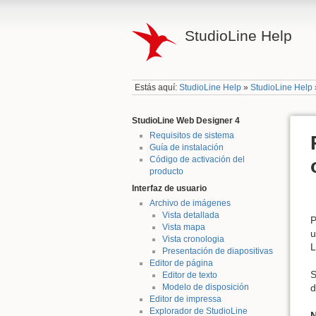
StudioLine Help
Estás aquí:
StudioLine Help
»
StudioLine Help
StudioLine Web Designer 4
Requisitos de sistema
Guía de instalación
Código de activación del
producto
Interfaz de usuario
Archivo de imágenes
Vista detallada
P
Vista mapa
u
Vista cronologia
L
Presentación de diapositivas
Editor de página
S
Editor de texto
d
Modelo de disposición
Editor de impressa
Explorador de StudioLine
N