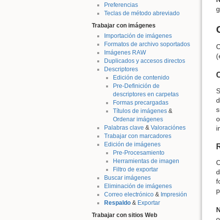
Preferencias
g
Teclas de método abreviado
Trabajar con imágenes
Importación de imágenes
Formatos de archivo soportados
C
Imágenes RAW
(
Duplicados y accesos directos
Descriptores
Edición de contenido
Pre-Definición de
S
descriptores en carpetas
d
Formas precargadas
s
Títulos de imágenes
&
o
Ordenar imágenes
i
Palabras clave
&
Valoraciónes
Trabajar con marcadores
Edición de imágenes
Pre-Procesamiento
Herramientas de imagen
C
Filtro de exportar
d
Buscar imágenes
f
Eliminación de imágenes
p
Correo electrónico
&
Impresión
Respaldo
&
Exportar
N
Trabajar con sitios Web
o