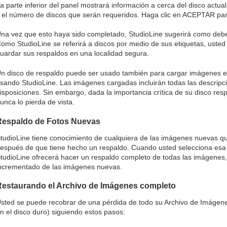
a parte inferior del panel mostrará información a cerca del disco actual
 el número de discos que serán requeridos. Haga clic en ACEPTAR par
na vez que esto haya sido completado, StudioLine sugerirá como deber
omo StudioLine se referirá a discos por medio de sus etiquetas, usted
uardar sus respaldos en una localidad segura.
n disco de respaldo puede ser usado también para cargar imágenes 
sando StudioLine. Las imágenes cargadas incluirán todas las descripcio
isposiciones. Sin embargo, dada la importancia crítica de su disco r
unca lo pierda de vista.
Respaldo de Fotos Nuevas
tudioLine tiene conocimiento de cualquiera de las imágenes nuevas q
espués de que tiene hecho un respaldo. Cuando usted selecciona esa 
tudioLine ofrecerá hacer un respaldo completo de todas las imágenes
ncrementado de las imágenes nuevas.
Restaurando el Archivo de Imágenes completo
sted se puede recobrar de una pérdida de todo su Archivo de Imágen
n el disco duro) siguiendo estos pasos: