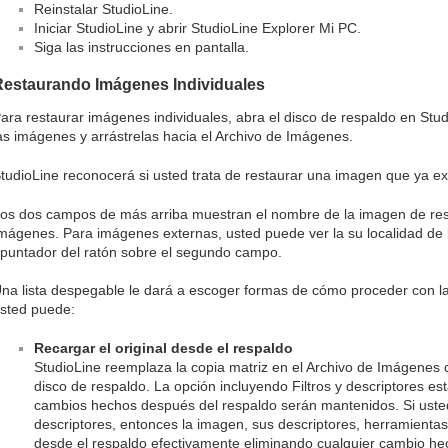
Reinstalar StudioLine.
Iniciar StudioLine y abrir StudioLine Explorer Mi PC.
Siga las instrucciones en pantalla.
Restaurando Imágenes Individuales
ara restaurar imágenes individuales, abra el disco de respaldo en St
as imágenes y arrástrelas hacia el Archivo de Imágenes.
tudioLine reconocerá si usted trata de restaurar una imagen que ya ex
os dos campos de más arriba muestran el nombre de la imagen de resp
mágenes. Para imágenes externas, usted puede ver la su localidad de l
puntador del ratón sobre el segundo campo.
na lista despegable le dará a escoger formas de cómo proceder con l
sted puede:
Recargar el original desde el respaldo
StudioLine reemplaza la copia matriz en el Archivo de Imágenes 
disco de respaldo. La opción incluyendo Filtros y descriptores es
cambios hechos después del respaldo serán mantenidos. Si usted e
descriptores, entonces la imagen, sus descriptores, herramientas, 
desde el respaldo efectivamente eliminando cualquier cambio he