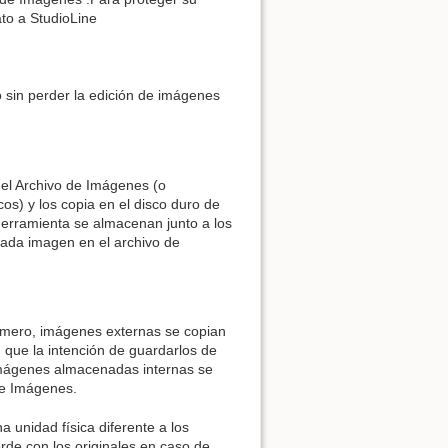
ato a StudioLine
 sin perder la edición de imágenes
Volver arriba
del Archivo de Imágenes (o
os) y los copia en el disco duro de
 herramienta se almacenan junto a los
Enlaces a esta página
cada imagen en el archivo de
Revisiones antiguas
imero, imágenes externas se copian
 que la intención de guardarlos de
 Imágenes almacenadas internas se
de Imágenes.
a unidad física diferente a los
erde con los originales en caso de