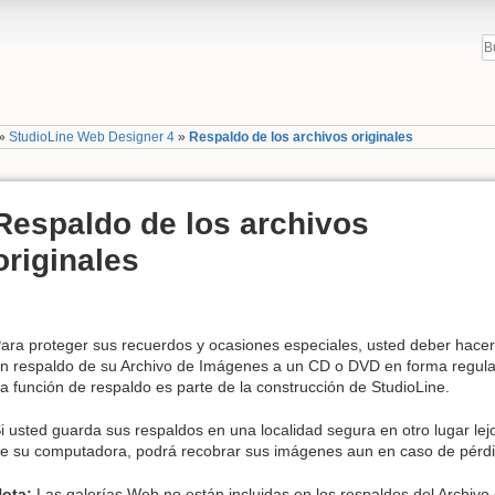
»
StudioLine Web Designer 4
»
Respaldo de los archivos originales
Respaldo de los archivos
originales
ara proteger sus recuerdos y ocasiones especiales, usted deber hacer
n respaldo de su Archivo de Imágenes a un CD o DVD en forma regula
a función de respaldo es parte de la construcción de StudioLine.
i usted guarda sus respaldos en una localidad segura en otro lugar lej
e su computadora, podrá recobrar sus imágenes aun en caso de pérdid
ota:
Las galerías Web no están incluidas en los respaldos del Archiv