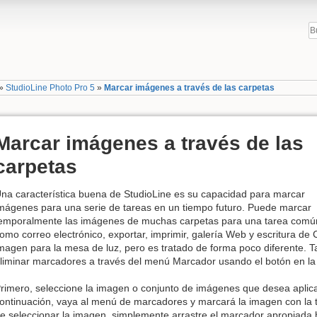
»
StudioLine Photo Pro 5
»
Marcar imágenes a través de las carpetas
Marcar imágenes a través de las
carpetas
na característica buena de StudioLine es su capacidad para marcar
mágenes para una serie de tareas en un tiempo futuro. Puede marcar
emporalmente las imágenes de muchas carpetas para una tarea comú
omo correo electrónico, exportar, imprimir, galería Web y escritura 
magen para la mesa de luz, pero es tratado de forma poco diferente. T
liminar marcadores a través del menú Marcador usando el botón en la b
rimero, seleccione la imagen o conjunto de imágenes que desea aplic
ontinuación, vaya al menú de marcadores y marcará la imagen con la 
e seleccionar la imagen, simplemente arrastre el marcador apropiada h