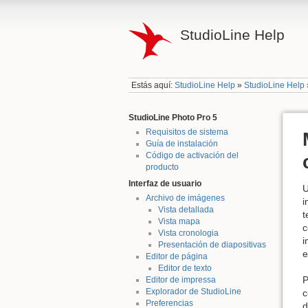
StudioLine Help
Estás aquí:
StudioLine Help
»
StudioLine Help
StudioLine Photo Pro 5
Requisitos de sistema
Guía de instalación
Código de activación del
producto
Interfaz de usuario
U
Archivo de imágenes
i
Vista detallada
t
Vista mapa
c
Vista cronologia
i
Presentación de diapositivas
e
Editor de página
Editor de texto
P
Editor de impressa
Explorador de StudioLine
c
Preferencias
d