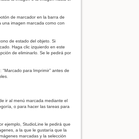
 botón de marcador en la barra de
 para una imagen marcada como con
Volver arriba
ono de estado del objeto. Si
cado. Haga clic izquierdo en este
opción de eliminarlo. Se le pedirá por
Enlaces a esta página
o: “Marcado para Imprimir” antes de
bles.
Revisiones antiguas
de ir al menú marcada mediante el
goría, o para hacer las tareas para
or ejemplo, StudioLine le pedirá que
genes, a la que le gustaría que la
s imágenes marcadas y la selección