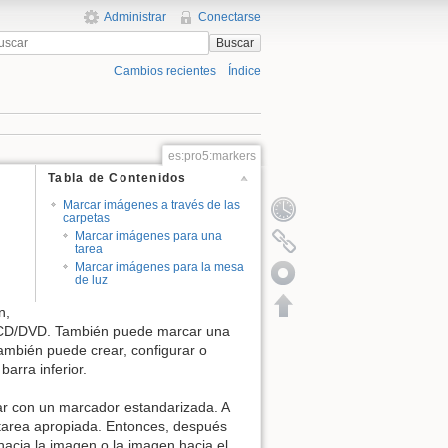
Administrar
Conectarse
Buscar
Cambios recientes
Índice
es:pro5:markers
Tabla de Contenidos
Marcar imágenes a través de las
carpetas
Marcar imágenes para una
tarea
Marcar imágenes para la mesa
de luz
n,
de CD/DVD. También puede marcar una
ambién puede crear, configurar o
arra inferior.
ar con un marcador estandarizada. A
tarea apropiada. Entonces, después
acia la imagen o la imagen hacia el