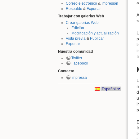
a
Correo electrónico
&
Impresión
Respaldo
&
Exportar
A
Trabajar con galerías Web
s
Crear galerías Web
Edición
U
Modificación y actualización
p
Vista previa
&
Publicar
Exportar
l
i
Nuestra comunidad
t
Twitter
Facebook
Contacto
Impressa
L
m
d
u
i
p
E
I
l