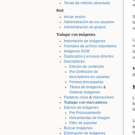
Teclas de método abreviado
m
Red
S
Iniciar sesión
h
Administración de los usuarios
Administración de grupos
o
Trabajar con imágenes
L
Importación de imágenes
r
Formatos de archivo soportados
i
Imágenes RAW
Duplicados y accesos directos
u
Descriptores
Edición de contenido
N
Pre-Definición de
p
descriptores en carpetas
Formas precargadas
Títulos de imágenes
&
Ordenar imágenes
L
Palabras clave
&
Valoraciónes
Trabajar con marcadores
b
Edición de imágenes
l
Pre-Procesamiento
Herramientas de imagen
U
Filtro de exportar
p
Buscar imágenes
t
Eliminación de imágenes