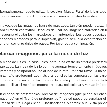
ctual.
lternativamente, puede utilizar la sección “Marcar Para” de la barra de
eleccionar imágenes de acuerdo a sus marcado estandarizados.
na vez que las imágenes han sido marcados, también puede realizar la
ara el menú contextual. Después de usar las imágenes marcadas en un
e sugerirá el quitar los marcadores o mantenerlos. Los pasos descritos
mágenes marcadas para la impresión, galería web, o la exportación d
iene un conjunto único de pasos. Por favor vea a continuación.
Marcar imágenes para la mesa de luz
a mesa de luz es un caso único, porque no existe un criterio predeter
arcadas. La mesa de luz le permite agrupar temporalmente imágenes 
iferentes y compararlas una al lado de la otra. Por esta razón, la mes
n tamaño predeterminado más grande, si se las compara con las carpet
mágenes en la mesa de luz, marque la casilla junto al marcador de la 
uede utilizar el menú de marcadores para seleccionar y ver las imágen
n el panel de preferencias “Archivo de Imágenes”(que puede ser enco
mágenes” en el “Menú de preferencias “), Usted puede personalizar el
a mesa de luz. Haga clic en “Clasificaciones” y cambie a la “Vista pre